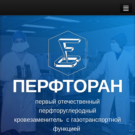
Оглавление
Перфторан
Фторэмульсия III
Патенты
Публикации
ПЕРФТОРАН
Фото и Видео
первый отечественный
перфторуглеродный
кровезаменитель с газотранспортной
функцией